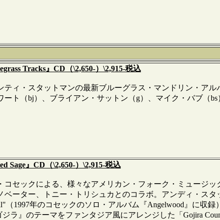
rass Tracks』CD（\2,650-）\2,915-税込
ンティ・スタットマンの最新ブルーグラス・マンドリン・アルバ
ート（bj）、ブライアン・サットン（g）、マイク・バブ（b
d Sage』CD（\2,650-）\2,915-税込
コセックによる、様々なアメリカン・フォーク・ミュージッ
ター、トニー・トリシュカとのコラボ。アンディ・スタットマンが"Tu
rewell"（1997年のコセックのソロ・アルバム『Angelwo
ジラ』のテーマをファンタジア風にアレンジした「Gojira Coun