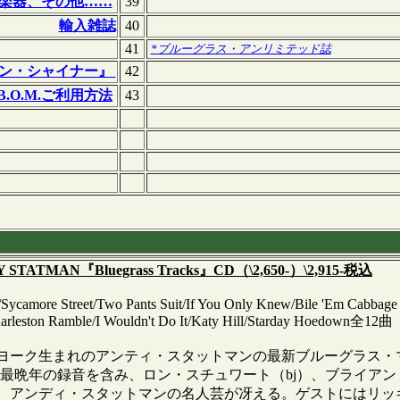
楽器、その他……
39
輸入雑誌
40
41
*ブルーグラス・アンリミテッド誌
ン・シャイナー』
42
B.O.M.ご利用方法
43
Y STATMAN『Bluegrass Tracks』CD（\2,650-）\2,915-税込
Sycamore Street/Two Pants Suit/If You Only Knew/Bile 'Em Cabbag
arleston Ramble/I Wouldn't Do It/Katy Hill/Starday Hoedown全12曲
ーヨーク生まれのアンティ・スタットマンの最新ブルーグラス・マ
の最晩年の録音を含み、ロン・スチュワート（bj）、ブライアン
、アンディ・スタットマンの名人芸が冴える。ゲストにはリッキー