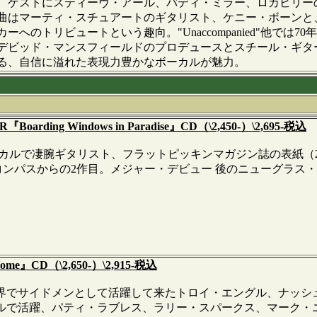
、ゲストにスティーヴ・アール、バディ・ミラー、ロカビリー
曲はマーティ・スチュアートのギタリスト、ケニー・ボーンと
ーへのトリビュートという趣向。"Unaccompanied"他で
デビッド・マンスフィールドのプロデュースとスチール・ギタ
る、自信に溢れた表現力豊かなボーカルが魅力。
Boarding Windows in Paradise』CD（\2,450-）\2,695-税込
カルで凄腕ギタリスト、フラットピッキンマガジン誌の表紙（2
』に続くコンパスからの2作目。メジャー・デビュー 後のニューグ
ome』CD（\2,650-）\2,915-税込
でサイドメンとして活躍して来たトロイ・エングル、ナッシ
ルで活躍、パティ・ラブレス、ラリー・スパークス、マーク・