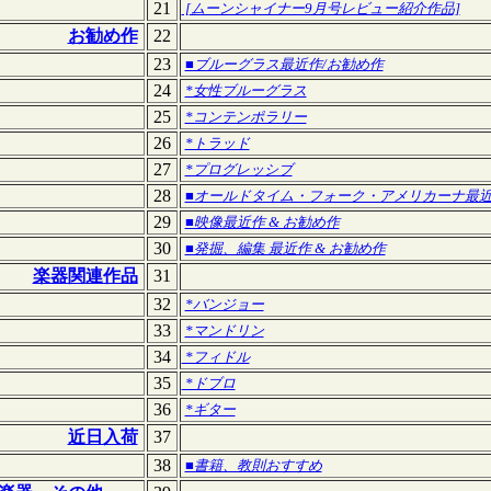
21
[ムーンシャイナー9月号レビュー紹介作品]
お勧め作
22
23
■ブルーグラス最近作/お勧め作
24
*女性ブルーグラス
25
*コンテンポラリー
26
*トラッド
27
*プログレッシブ
28
■オールドタイム・フォーク・アメリカーナ最近作
29
■映像最近作 & お勧め作
30
■発掘、編集 最近作 & お勧め作
楽器関連作品
31
32
*バンジョー
33
*マンドリン
34
*フィドル
35
*ドブロ
36
*ギター
近日入荷
37
38
■書籍、教則おすすめ