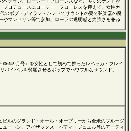
のベテラン、ロージー・フローレスなど、多くのゲストが
、プロデュースにロージー・フローレスを迎えて、女性カ
は70年代のボブ・ディラン・バンドでサウンドの要で弦楽器の魔
ーやマンドリン等で参加。ローラの透明感と力強さを兼ね
006年9月号）を女性として初めて飾ったレベッカ・フレイ
ラス・リバイバルを髣髴させるポップでパワフルなサウンド。
ュビルのグランド・オール・オープリーから全米のブルーグ
ニュートン、アイザックス、バディ・ジュエル等のアーティ