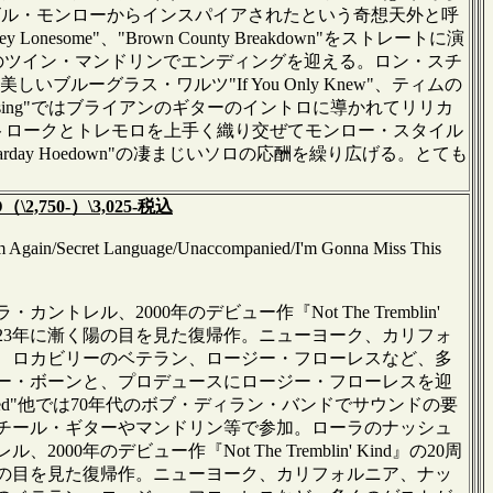
us』同様にビル・モンローからインスパイアされたという奇想天外と呼
me"、"Brown County Breakdown"をストレートに演
ーとのツイン・マンドリンでエンディングを迎える。ロン・スチ
しいブルーグラス・ワルツ"If You Only Knew"、ティムの
"Blessing"ではブライアンのギターのイントロに導かれてリリカ
"はダウン・ストロークとトレモロを上手く織り交ぜてモンロー・スタイル
arday Hoedown"の凄まじいソロの応酬を繰り広げる。とても
D（\2,750-）\3,025-税込
m Again/Secret Language/Unaccompanied/I'm Gonna Miss This
、2000年のデビュー作『Not The Tremblin'
023年に漸く陽の目を見た復帰作。ニューヨーク、カリフォ
、ロカビリーのベテラン、ロージー・フローレスなど、多
ー・ボーンと、プロデュースにロージー・フローレスを迎
ied"他では70年代のボブ・ディラン・バンドでサウンドの要
チール・ギターやマンドリン等で参加。ローラのナッシュ
デビュー作『Not The Tremblin' Kind』の20周
陽の目を見た復帰作。ニューヨーク、カリフォルニア、ナッ