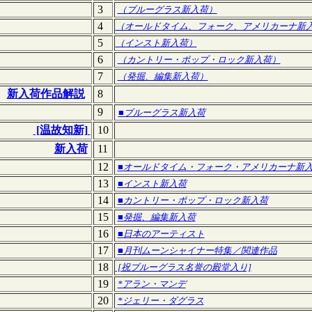
3
（ブルーグラス新入荷）
4
（オールドタイム、フォーク、アメリカーナ新
5
（インスト新入荷）
6
（カントリー・ポップ・ロック新入荷）
7
（発掘、編集新入荷）
新入荷作品解説
8
9
■ブルーグラス新入荷
[温故知新]
10
新入荷
11
12
■オールドタイム・フォーク・アメリカーナ新
13
■インスト新入荷
14
■カントリー・ポップ・ロック新入荷
15
■発掘、編集新入荷
16
■日本のアーティスト
17
■月刊ムーンシャイナー特集／関連作品
18
[祝ブルーグラス名誉の殿堂入り]
19
*アラン・マンデ
20
*ジェリー・ダグラス