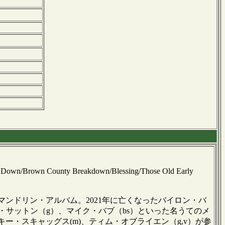
e Down/Brown County Breakdown/Blessing/Those Old Early
ンドリン・アルバム。2021年に亡くなったバイロン・バ
・サットン（g）、マイク・バブ（bs）といった名うてのメ
・スキャッグス(m)、ティム・オブライエン（g,v）が参