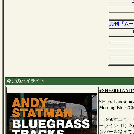
月刊『ムー
今月のハイライト
●SHF3010 AND
Stoney Lonesome/
Morning Blues/Ch
1950年ニュ
ーライン（f）
ンバーを従えて