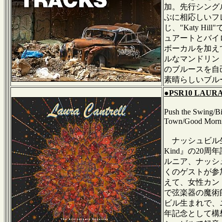
加。先行シングルの
ぶに相応しいフレー
じ、"Katy 
ュアートとバイロン
ボーカルを加えてア
ルなマンドリン・ソ
のブルースを自己流
素晴らしいブル
●PSR10 LAURA 
Push the Swing/B
Town/Good Morni
ナッシュビル生ま
Kind』の2
ルニア、ナッシ
くのゲストが参
えて、女性カント
で弦楽器の魔術
ビル生まれで、ニュ
年記念として構