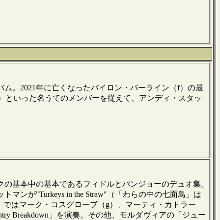
ム。2021年に亡くなったバイロン・バーライン（f）の最
s）といった名うてのメンバーを従えて、アンディ・スタッ
クの基本中の基本であるフィドルとバンジョーのデュオ集。
rkeys in the Straw"（「わらの中の七面鳥」は
od』に収録）ではマーク・コスグローブ（g）、マーティ・カトラー
try Breakdown」を演奏。その他、モルダヴィアの「ジュー