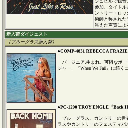
シュビルで録音
参加。タイトル
ントリー・ロッカ
術師と称された
添えた声質によ
新入荷ダイジェスト
（ブルーグラス新入荷）
●COMP-4831 REBECCA FRAZIER『
バージニア.生まれ、可憐なボー
ジャー、『When We Fall
●PC-1290 TROY ENGLE『Back H
ブルーグラス、カントリーの世界
ラスやカントリーのフェスティバ