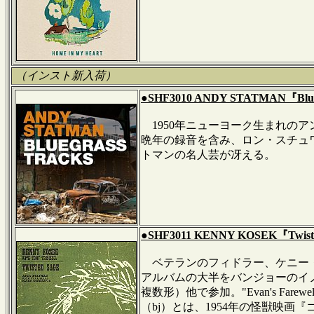
（インスト新入荷）
●SHF3010 ANDY STATMAN『Blueg
1950年ニューヨーク生まれのア
晩年の録音を含み、ロン・スチュワ
トマンの名人芸が冴える。
●SHF3011 KENNY KOSEK『Twiste
ベテランのフィドラー、ケニー・
アルバムの大半をバンジョーのイノベー
複数形）他で参加。"Evan's Fa
（bj）とは、1954年の怪獣映画『ゴ