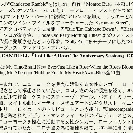
"Charleston Ramble"をはじめ、前作『Monroe B
ズのオンパレードに加えて、モンロー・インストから"Stoney Loneso
Hill"ではマンドリン・パートに複雑なアレンジを加え、リッキ
のツイン・フイドルをフィーチャーした"Sycamore Street"、美
クロバティックに展開する"Bile 'Em Cabbage Down"、
ロが聞き物。"Those Old Early Morning Blues
に発展させたという印象。"Sally Ann"をモチーフにした"St
ーグラス・マンドリン・アルバム。
CANTRELL『Just Like A Rose: The Anniversary Sessions』C
ide My Time/Brand New Eyes/Just Like a Rose/When the Roses Bloo
ng Mr. Afternoon/Holding You in My Heart/Awm-Bless全11曲
れで、ニューヨークを拠点に活動する女性シンガー、ローラ・カントレル
0周年記念として構想されていたが、コロナ過の為に頓挫を経て、2
ュビルで録音、ゲストにスティーヴ・アール、バディ・ミラー
加。タイトル曲はマーティ・スチュアートのギタリスト、ケニ
リー・ロッカーへのトリビュートという趣向。"Unaccompan
師と称されたデビッド・マンスフィールドのプロデュースとス
ーヨークを拠点に活動する女性シンガー、ローラ・カントレル、2000年の
想されていたが、コロナ過の為に頓挫を経て、2023年に漸く